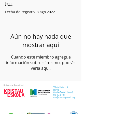
Perfil
Fecha de registro: 8 ago 2022
Aún no hay nada que
mostrar aquí
Cuando este miembro agregue
información sobre sí mismo, podrás
verla aquí.
Política de Privacidad
C/ Luis Heintz,
5
01008
Vitoria-Gasteiz (
Alava
)
945 134 107
info@marias-gasteiz.org