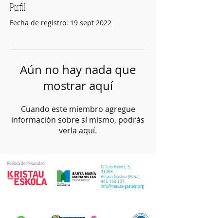
Perfil
Fecha de registro: 19 sept 2022
Aún no hay nada que
mostrar aquí
Cuando este miembro agregue
información sobre sí mismo, podrás
verla aquí.
Política de Privacidad
C/ Luis Heintz,
5
01008
Vitoria-Gasteiz (
Alava
)
945 134 107
info@marias-gasteiz.org