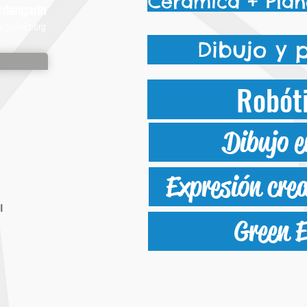
Cerámica + Plan
rdangarin
-gasteiz.org
Dibujo y 
Robót
Dibujo 
Expresión crea
l
Green 