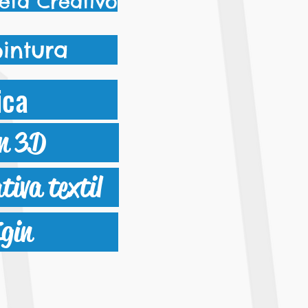
eta Creativo
pintura
ica
en 3D
tiva textil
Egin