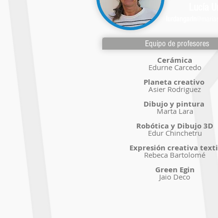
Lucía U
lurdangarin
@marias
Equipo de profesores
Cerámica
Edurne Carcedo
Planeta creativo
Asier Rodriguez
Dibujo y pintura
Marta Lara
Robótica y Dibujo 3D
Edur Chinchetru
Expresión creativa texti
Rebeca Bartolomé
Green Egin
Jaio Deco