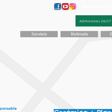
Secretaría Virtual
Admisiones 26/27
Secretaría
Multimedia
D
ponsable