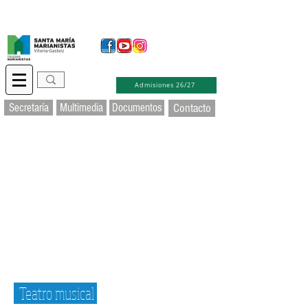
Secretaría Virtual
Educamos
Soporte TIC
Admisiones 26/27
Secretaría
Multimedia
Documentos
Contacto
Teatro musical