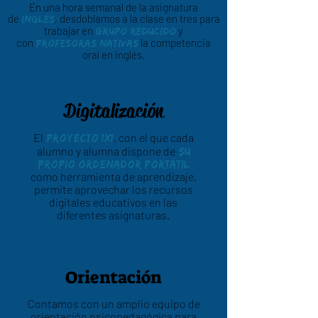
En una hora semanal de la asignatura
de
, desdoblamos a la clase en tres para
inglés
trabajar en
y
grupo reducido
con
la competencia
profesoras nativas
oral en inglés.
Digitalización
El
, con el que cada
proyecto 1x1
alumno y alumna dispone de
su
propio ordenador portátil
como herramienta de aprendizaje,
permite aprovechar los recursos
digitales educativos en las
diferentes asignaturas.
Orientación
Contamos con un amplio equipo de
orientación psicopedagógica para