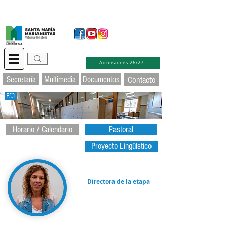
Secretaría Virtual
Educamos
Soporte TIC
Admisiones 26/27
Secretaría
Multimedia
Documentos
Contacto
ESO
Horario / Calendario
Pastoral
Proyecto Lingüístico
Directora de la etapa
Lara Huarte
lara.huarte
@marias-
gasteiz.eus