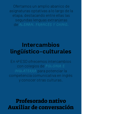
Ofertamos un amplio abanico de
asignaturas optativas a lo largo de la
etapa, destacando entre ellas las
segundas lenguas extranjeras
de
Alemán, Francés y Chino.
Intercambios
lingüístico-culturales
En 4º ESO ofrecemos intercambios
con colegios de
Polonia e
para potenciar la
Inglaterra
competencia comunicativa en inglés
y conocer otras culturas.
Profesorado nativo
Auxiliar de conversación