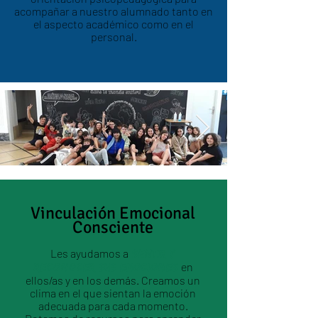
acompañar a nuestro alumnado tanto en
el aspecto académico como en el
personal.
Vinculación Emocional
Consciente
Les ayudamos a
sentir y
en
reconocer sus emociones
ellos/as y en los demás. Creamos un
clima en el que sientan la emoción
adecuada para cada momento.