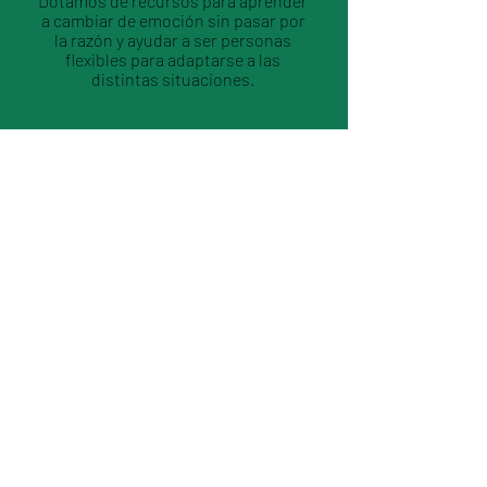
Dotamos de recursos para aprender
a cambiar de emoción sin pasar por
la razón y ayudar a ser personas
flexibles para adaptarse a las
distintas situaciones.
Programación y
robótica
Realizamos actividades y
proyectos
de
programación y robótica
en el taller y la asignatura de
Tecnología, que contribuyen al
desarrollo de la competencia
digital de nuestro alumnado.
Plan Potencia
Plan de
atención al alumnado