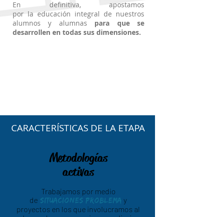
En definitiva, apostamos
por la educación integral de nuestros
alumnos y alumnas
para que se
desarrollen en todas sus dimensiones.
Características
Proyectos
de la etapa
CARACTERÍSTICAS DE LA ETAPA
Metodologías
activas
Trabajamos por medio
de
y
situaciones problema
proyectos en los que involucramos al