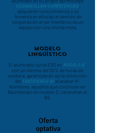
alumnado en su propio aprendizaje.
,
Desarrollan competencias
adquieren conocimientos y se
fomenta en ellos/as el sentido de
cooperación al ser miembros de un
equipo con una misma meta.
MODELO
LINGÜÍSTICO
El alumnado cursa ESO en
,
modelo B
con un mínimo del 50% de horas en
euskera, garantizando así la obtención
del
al acabar 4º.
certificado B1
Asimismo, aquellos que continúen en
Bachillerato en modelo D, obtendrán el
B2.
Oferta
optativa