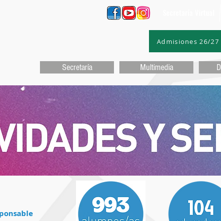
Secretaría Virtual
Admisiones 26/27
Secretaría
Multimedia
D
ponsable