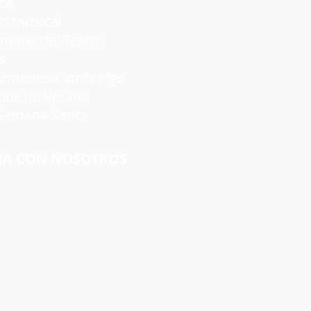
ca
 musical
a del Teatro
s
nes Cambridge
s de Verano
emana Santa
JA CON NOSOTROS