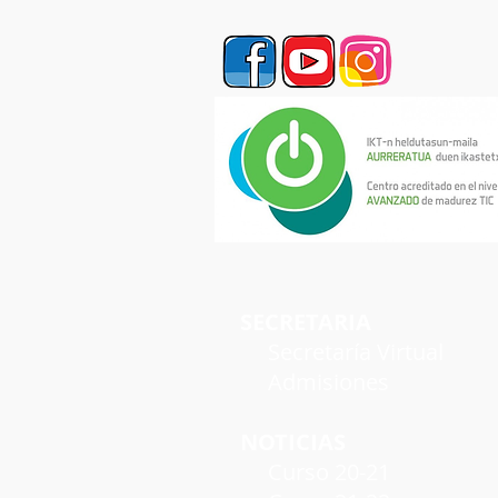
SECRETARIA
Secretaría Virtual
Admisiones
NOTICIAS
Curso 20-21