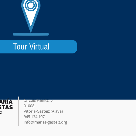
Tour Virtual
C/ Luis Heintz,
5
01008
Vitoria-Gasteiz (
Alava
)
945 134 107
info@marias-gasteiz.org