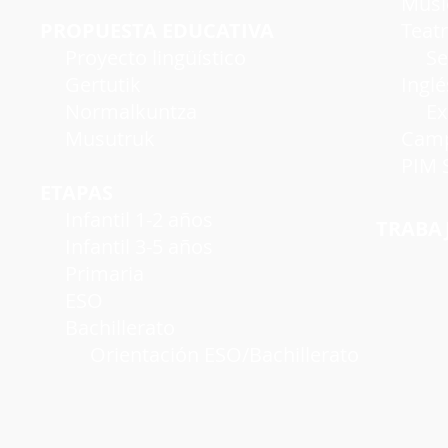
Músi
PROPUESTA EDUCATIVA
Teatro
Proyecto lingüístico
Seman
Gertutik
Inglé
Normalkuntza
Exáme
Musutruk
Campu
PIM S
ETAPAS
Infantil 1-2 años
TRABA
Infantil 3-5 años
Primaria
ESO
Bachillerato
Orientación ESO/Bachillerato