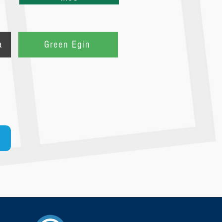
a
Green Egin