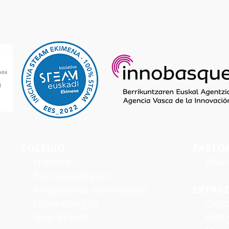
COLEGIO
PASTO
Historia
Elka
Plan estratégico
Antiguos/as alumnos/as
EXTRA
Lema colegial
Depo
Tour Virtual
Arte y