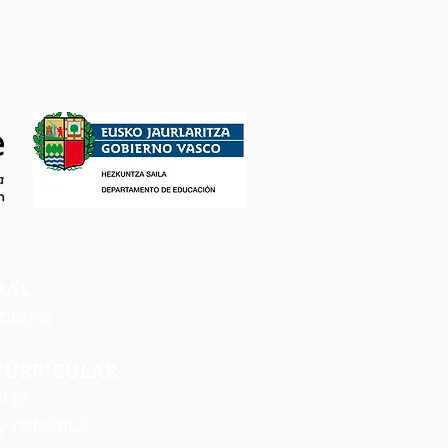
RAL
rbidea
CURRICULAR
rte
 robótica