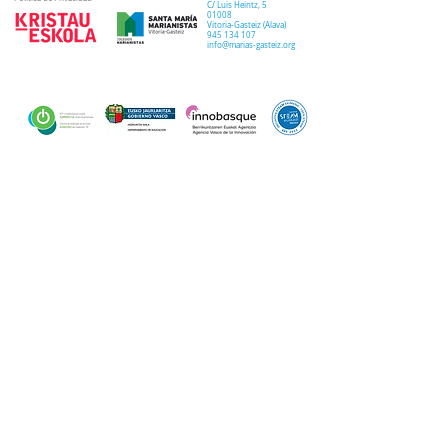
C/ Luis Heintz,
5
01008
Vitoria-Gasteiz (
Alava
)
945 134 107
info@marias-gasteiz.org
SECRETARIA
COLEGIO
PASTORAL
Secretaría Virtual
Historia
Elkarbidea
Admisiones
Plan estratégico
Antiguos/as
EXTRACURRICULAR
NOTICIAS
alumnos/as
Deporte
Lema colegial
Curso 20-21
Arte y robótica
Tour Virtual
Curso 21-22
Música
Teatro musical
PROPUESTA EDUCATIVA
MULTIMEDIA
Semana del Teatro
Proyecto lingüístico
Inglés
Fotos
Gertutik
Exámenes
Vídeos
Normalkuntza
Cambridge
Musutruk
Campus de Verano
DOCUMENTOS
PIM Semana Santa
ETAPAS
COMUNICACIÓN
Infantil 1-2 años
Aparición en medios
TRABAJA CON
Infantil 3-5 años
Podcast
NOSOTROS
Primaria
ESO
CONTACTO
Bachillerato
Orientación
ESO/Bachillerato