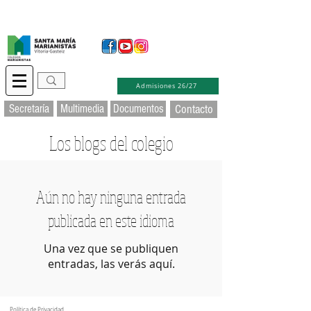
Secretaría Virtual
Educamos
Soporte TIC
Admisiones 26/27
Secretaría
Multimedia
Documentos
Contacto
Los blogs del colegio
Aún no hay ninguna entrada
publicada en este idioma
Una vez que se publiquen
entradas, las verás aquí.
Política de Privacidad