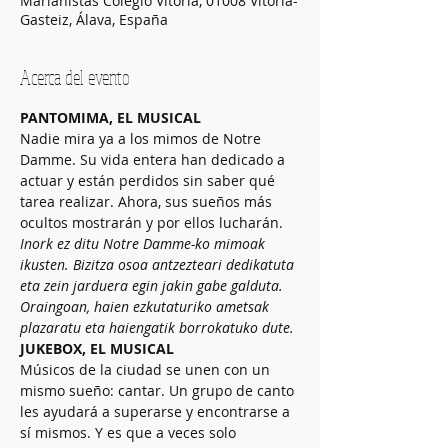
Marianistas Colegio Vitoria, 01008 Vitoria-
Gasteiz, Álava, España
Acerca del evento
PANTOMIMA, EL MUSICAL
Nadie mira ya a los mimos de Notre 
Damme. Su vida entera han dedicado a 
actuar y están perdidos sin saber qué 
tarea realizar. Ahora, sus sueños más 
ocultos mostrarán y por ellos lucharán. 
Inork ez ditu Notre Damme-ko mimoak 
ikusten. Bizitza osoa antzezteari dedikatuta 
eta zein jarduera egin jakin gabe galduta. 
Oraingoan, haien ezkutaturiko ametsak 
plazaratu eta haiengatik borrokatuko dute.
JUKEBOX, EL MUSICAL
Músicos de la ciudad se unen con un 
mismo sueño: cantar. Un grupo de canto 
les ayudará a superarse y encontrarse a 
sí mismos. Y es que a veces solo 