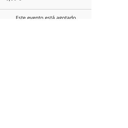
Este evento está agotado
Compartir este evento
Política de Privacidad
C/ Luis Heintz,
5
01008
Vitoria-Gasteiz (
Alava
)
945 134 107
info@marias-gasteiz.org