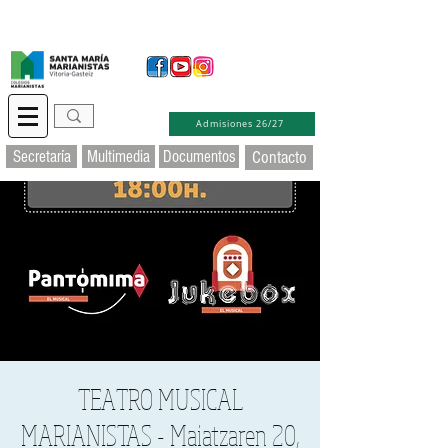
Secretaría Virtual
Educamos
Soporte TIC
Admisiones 26/27
Secretaría
Multimedia
Documentos
Contacto
TEATRO MUSICAL
MARIANISTAS - Maiatzaren 20,