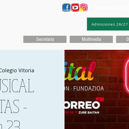
Secretaría Virtual
Admisiones 26/27
Secretaría
Multimedia
D
Colegio Vitoria
SICAL
TAS -
n 23,