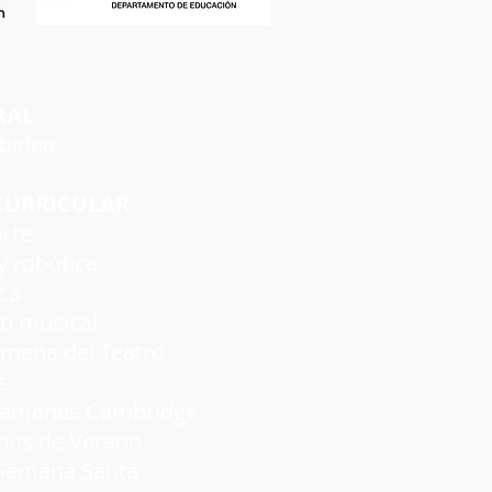
RAL
rbidea
CURRICULAR
rte
 robótica
ca
 musical
a del Teatro
s
nes Cambridge
s de Verano
emana Santa