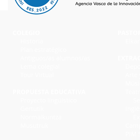
COLEGIO
PASTO
Historia
Elka
Plan estratégico
Antiguos/as alumnos/as
EXTRA
Lema colegial
Depo
Tour Virtual
Arte y
Músi
PROPUESTA EDUCATIVA
Teatro
Proyecto lingüístico
Seman
Gertutik
Inglé
Normalkuntza
Exáme
Musutruk
Campu
PIM S