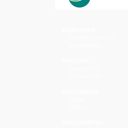
SECRETARIA
Secretaría Virtual
Admisiones
NOTICIAS
Curso 20-21
Curso 21-22
MULTIMEDIA
Fotos
Vídeos
DOCUMENTOS