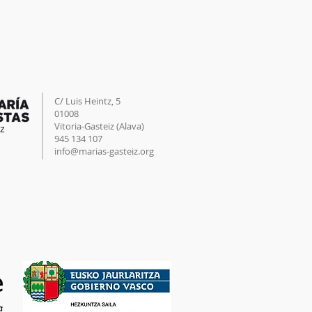
C/ Luis Heintz,
5
01008
Vitoria-Gasteiz (
Alava
)
945 134 107
info@marias-gasteiz.org