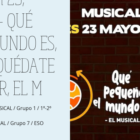
 - QUÉ
UNDO ES,
 QUÉDATE
, EL M
AL / Grupo 1 / 1º-2º
L / Grupo 7 / ESO