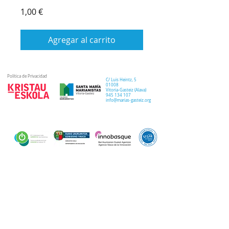
Precio
1,00 €
Agregar al carrito
Política de Privacidad
C/ Luis Heintz,
5
01008
Vitoria-Gasteiz (
Alava
)
945 134 107
info@marias-gasteiz.org
SECRETARIA
COLEGIO
PASTORAL
Secretaría Virtual
Historia
Elkarbidea
Admisiones
Plan estratégico
Antiguos/as
EXTRACURRICULAR
NOTICIAS
alumnos/as
Deporte
Lema colegial
Curso 20-21
Arte y robótica
Tour Virtual
Curso 21-22
Música
Teatro musical
PROPUESTA EDUCATIVA
MULTIMEDIA
Semana del Teatro
Proyecto lingüístico
Inglés
Fotos