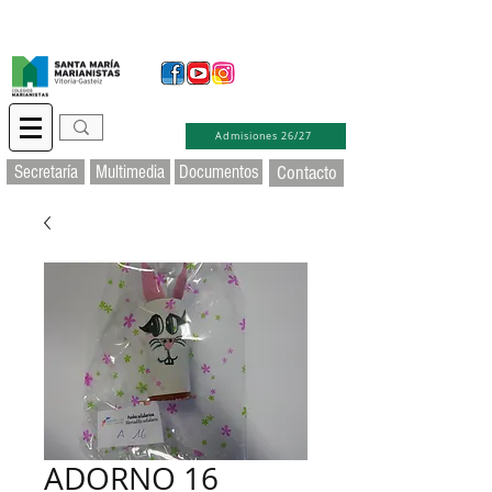
Secretaría Virtual
Educamos
Soporte TIC
Admisiones 26/27
Secretaría
Multimedia
Documentos
Contacto
ADORNO 16