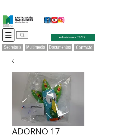
Secretaría Virtual
Educamos
Soporte TIC
Admisiones 26/27
Secretaría
Multimedia
Documentos
Contacto
ADORNO 17