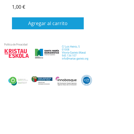
Precio
1,00 €
Agregar al carrito
Política de Privacidad
C/ Luis Heintz,
5
01008
Vitoria-Gasteiz (
Alava
)
945 134 107
info@marias-gasteiz.org
SECRETARIA
COLEGIO
PASTORAL
Secretaría Virtual
Historia
Elkarbidea
Admisiones
Plan estratégico
Antiguos/as
EXTRACURRICULAR
NOTICIAS
alumnos/as
Deporte
Lema colegial
Curso 20-21
Arte y robótica
Tour Virtual
Curso 21-22
Música
Teatro musical
PROPUESTA EDUCATIVA
MULTIMEDIA
Semana del Teatro
Proyecto lingüístico
Inglés
Fotos