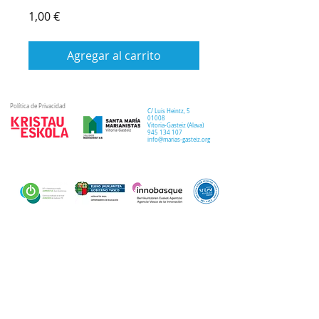
Precio
1,00 €
Agregar al carrito
Política de Privacidad
C/ Luis Heintz,
5
01008
Vitoria-Gasteiz (
Alava
)
945 134 107
info@marias-gasteiz.org
SECRETARIA
COLEGIO
PASTORAL
Secretaría Virtual
Historia
Elkarbidea
Admisiones
Plan estratégico
Antiguos/as
EXTRACURRICULAR
NOTICIAS
alumnos/as
Deporte
Lema colegial
Curso 20-21
Arte y robótica
Tour Virtual
Curso 21-22
Música
Teatro musical
PROPUESTA EDUCATIVA
MULTIMEDIA
Semana del Teatro
Proyecto lingüístico
Inglés
Fotos