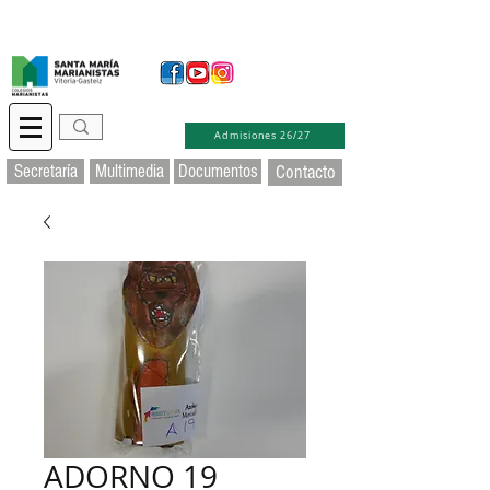
Secretaría Virtual
Educamos
Soporte TIC
Admisiones 26/27
Secretaría
Multimedia
Documentos
Contacto
ADORNO 19