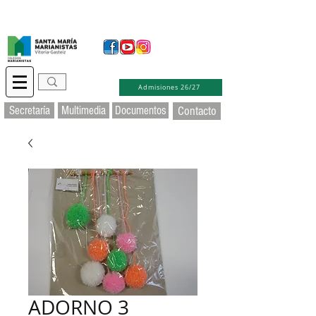
Secretaría Virtual
Educamos
Soporte TIC
Admisiones 26/27
Secretaría
Multimedia
Documentos
Contacto
ADORNO 3