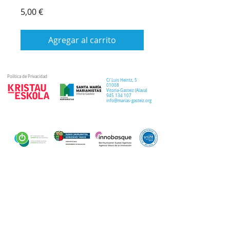
Precio
5,00 €
Agregar al carrito
Política de Privacidad
C/ Luis Heintz,
5
01008
Vitoria-Gasteiz (
Alava
)
945 134 107
info@marias-gasteiz.org
SECRETARIA
COLEGIO
PASTORAL
Secretaría Virtual
Historia
Elkarbidea
Admisiones
Plan estratégico
Antiguos/as
EXTRACURRICULAR
NOTICIAS
alumnos/as
Deporte
Lema colegial
Curso 20-21
Arte y robótica
Tour Virtual
Curso 21-22
Música
Teatro musical
PROPUESTA EDUCATIVA
MULTIMEDIA
Semana del Teatro
Proyecto lingüístico
Inglés
Fotos