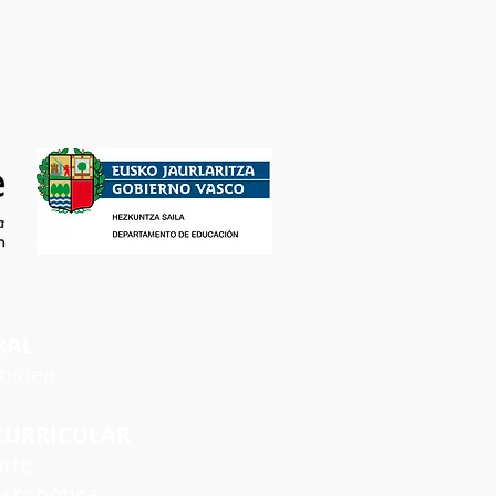
RAL
rbidea
CURRICULAR
rte
 robótica