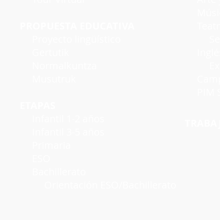
Músi
PROPUESTA EDUCATIVA
Teatro
Proyecto lingüístico
Seman
Gertutik
Inglé
Normalkuntza
Exáme
Musutruk
Campu
PIM S
ETAPAS
Infantil 1-2 años
TRABA
Infantil 3-5 años
Primaria
ESO
Bachillerato
Orientación ESO/Bachillerato