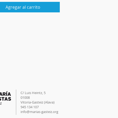
Agregar al carrito
C/ Luis Heintz,
5
01008
Vitoria-Gasteiz (
Alava
)
945 134 107
info@marias-gasteiz.org