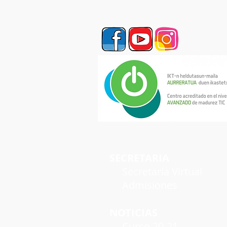
SECRETARIA
Secretaría Virtual
Admisiones
NOTICIAS
Curso 20-21