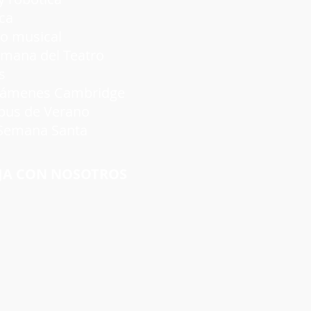
ca
 musical
a del Teatro
s
nes Cambridge
s de Verano
emana Santa
JA CON NOSOTROS