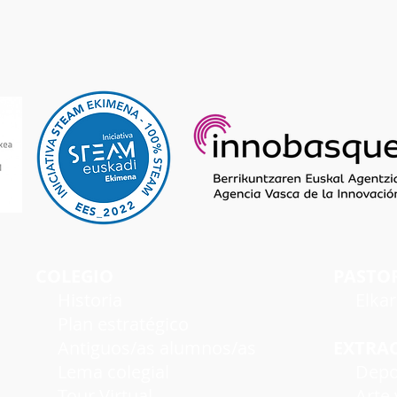
COLEGIO
PASTO
Historia
Elka
Plan estratégico
Antiguos/as alumnos/as
EXTRA
Lema colegial
Depo
Tour Virtual
Arte y