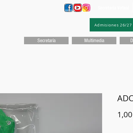
Secretaría Virtual
Admisiones 26/27
Secretaría
Multimedia
D
ADO
1,00