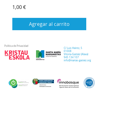
Precio
1,00 €
Agregar al carrito
Política de Privacidad
C/ Luis Heintz,
5
01008
Vitoria-Gasteiz (
Alava
)
945 134 107
info@marias-gasteiz.org
SECRETARIA
COLEGIO
PASTORAL
Secretaría Virtual
Historia
Elkarbidea
Admisiones
Plan estratégico
Antiguos/as
EXTRACURRICULAR
NOTICIAS
alumnos/as
Deporte
Lema colegial
Curso 20-21
Arte y robótica
Tour Virtual
Curso 21-22
Música
Teatro musical
PROPUESTA EDUCATIVA
MULTIMEDIA
Semana del Teatro
Proyecto lingüístico
Inglés
Fotos