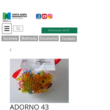
Secretaría Virtual
Educamos
Soporte TIC
Admisiones 26/27
Secretaría
Multimedia
Documentos
Contacto
ADORNO 43