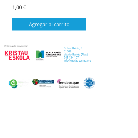
Precio
1,00 €
Agregar al carrito
Política de Privacidad
C/ Luis Heintz,
5
01008
Vitoria-Gasteiz (
Alava
)
945 134 107
info@marias-gasteiz.org
SECRETARIA
COLEGIO
PASTORAL
Secretaría Virtual
Historia
Elkarbidea
Admisiones
Plan estratégico
Antiguos/as
EXTRACURRICULAR
NOTICIAS
alumnos/as
Deporte
Lema colegial
Curso 20-21
Arte y robótica
Tour Virtual
Curso 21-22
Música
Teatro musical
PROPUESTA EDUCATIVA
MULTIMEDIA
Semana del Teatro
Proyecto lingüístico
Inglés
Fotos