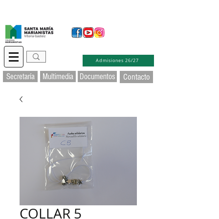
Secretaría Virtual
Educamos
Soporte TIC
Admisiones 26/27
Secretaría
Multimedia
Documentos
Contacto
COLLAR 5