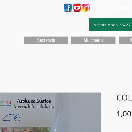
Secretaría Virtual
Admisiones 26/27
Secretaría
Multimedia
D
COL
1,00