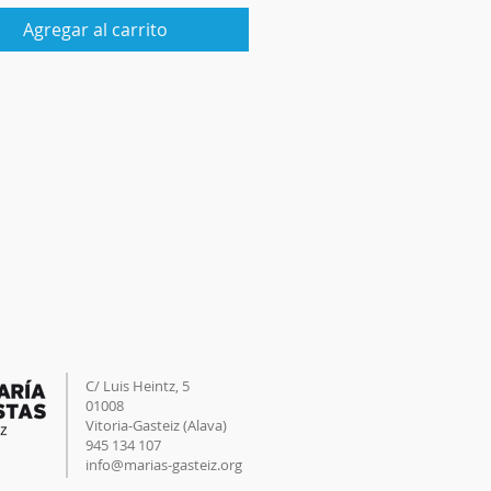
Agregar al carrito
C/ Luis Heintz,
5
01008
Vitoria-Gasteiz (
Alava
)
945 134 107
info@marias-gasteiz.org