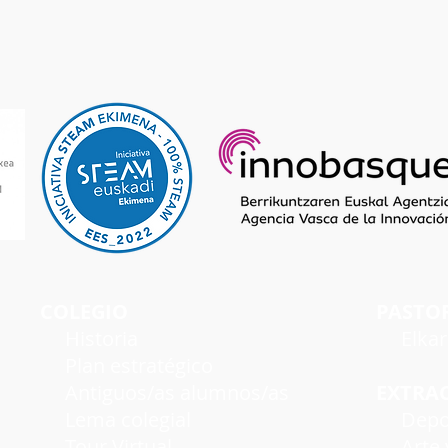
COLEGIO
PASTO
Historia
Elka
Plan estratégico
Antiguos/as alumnos/as
EXTRA
Lema colegial
Depo
Tour Virtual
Arte y