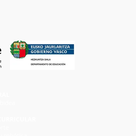
RAL
rbidea
CURRICULAR
rte
 robótica