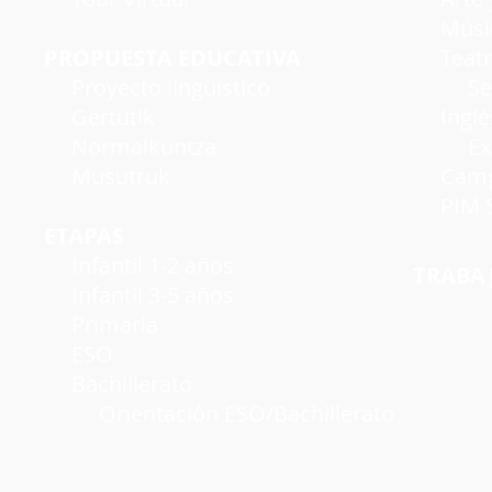
Músi
PROPUESTA EDUCATIVA
Teatro
Proyecto lingüístico
Seman
Gertutik
Inglé
Normalkuntza
Exáme
Musutruk
Campu
PIM S
ETAPAS
Infantil 1-2 años
TRABA
Infantil 3-5 años
Primaria
ESO
Bachillerato
Orientación ESO/Bachillerato