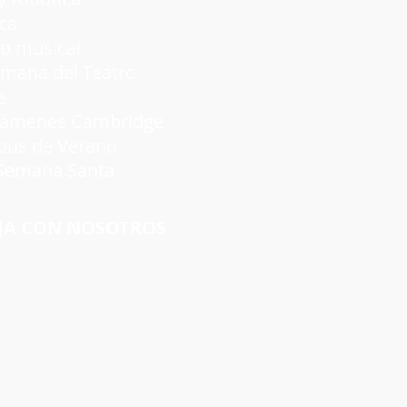
ca
 musical
a del Teatro
s
nes Cambridge
s de Verano
emana Santa
JA CON NOSOTROS