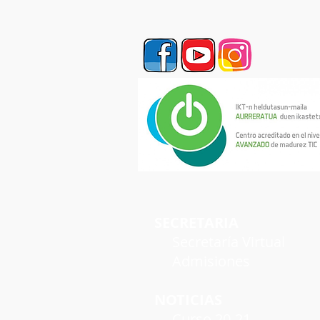
SECRETARIA
Secretaría Virtual
Admisiones
NOTICIAS
Curso 20-21