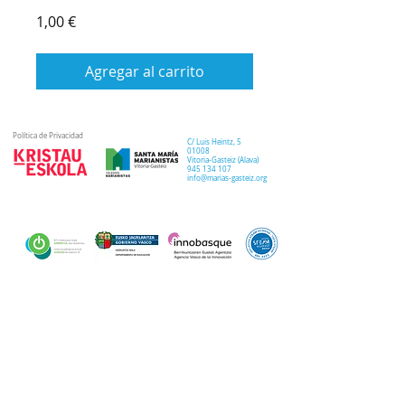
Precio
1,00 €
Agregar al carrito
Política de Privacidad
C/ Luis Heintz,
5
01008
Vitoria-Gasteiz (
Alava
)
945 134 107
info@marias-gasteiz.org
SECRETARIA
COLEGIO
PASTORAL
Secretaría Virtual
Historia
Elkarbidea
Admisiones
Plan estratégico
Antiguos/as
EXTRACURRICULAR
NOTICIAS
alumnos/as
Deporte
Lema colegial
Curso 20-21
Arte y robótica
Tour Virtual
Curso 21-22
Música
Teatro musical
PROPUESTA EDUCATIVA
MULTIMEDIA
Semana del Teatro
Proyecto lingüístico
Inglés
Fotos