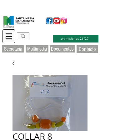
Secretaría Virtual
Educamos
Soporte TIC
Admisiones 26/27
Secretaría
Multimedia
Documentos
Contacto
COLLAR 8