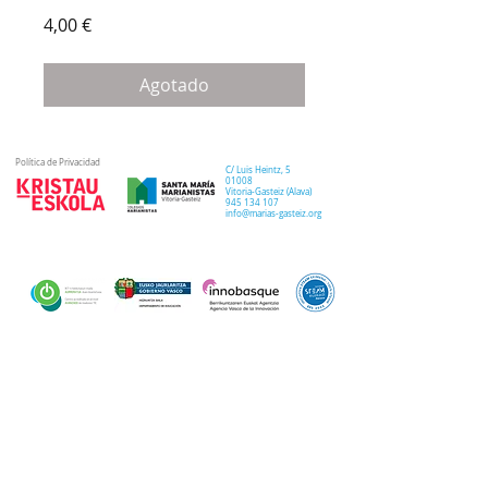
Precio
4,00 €
Agotado
Política de Privacidad
C/ Luis Heintz,
5
01008
Vitoria-Gasteiz (
Alava
)
945 134 107
info@marias-gasteiz.org
SECRETARIA
COLEGIO
PASTORAL
Secretaría Virtual
Historia
Elkarbidea
Admisiones
Plan estratégico
Antiguos/as
EXTRACURRICULAR
NOTICIAS
alumnos/as
Deporte
Lema colegial
Curso 20-21
Arte y robótica
Tour Virtual
Curso 21-22
Música
Teatro musical
PROPUESTA EDUCATIVA
MULTIMEDIA
Semana del Teatro
Proyecto lingüístico
Inglés
Fotos