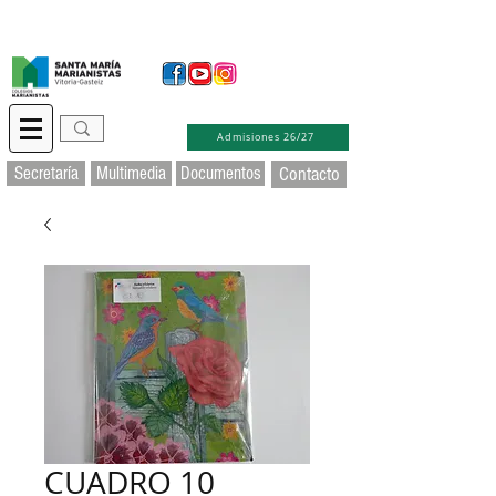
Secretaría Virtual
Educamos
Soporte TIC
Admisiones 26/27
Secretaría
Multimedia
Documentos
Contacto
CUADRO 10