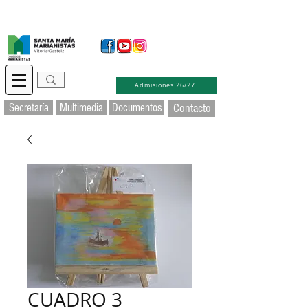
Secretaría Virtual
Educamos
Soporte TIC
Admisiones 26/27
Secretaría
Multimedia
Documentos
Contacto
CUADRO 3