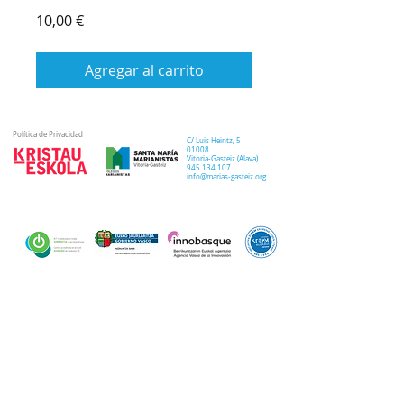
Precio
10,00 €
Agregar al carrito
Política de Privacidad
C/ Luis Heintz,
5
01008
Vitoria-Gasteiz (
Alava
)
945 134 107
info@marias-gasteiz.org
SECRETARIA
COLEGIO
PASTORAL
Secretaría Virtual
Historia
Elkarbidea
Admisiones
Plan estratégico
Antiguos/as
EXTRACURRICULAR
NOTICIAS
alumnos/as
Deporte
Lema colegial
Curso 20-21
Arte y robótica
Tour Virtual
Curso 21-22
Música
Teatro musical
PROPUESTA EDUCATIVA
MULTIMEDIA
Semana del Teatro
Proyecto lingüístico
Inglés
Fotos