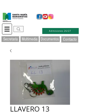
Secretaría Virtual
Educamos
Soporte TIC
Admisiones 26/27
Secretaría
Multimedia
Documentos
Contacto
LLAVERO 13