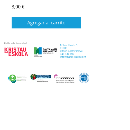
Precio
3,00 €
Agregar al carrito
Política de Privacidad
C/ Luis Heintz,
5
01008
Vitoria-Gasteiz (
Alava
)
945 134 107
info@marias-gasteiz.org
SECRETARIA
COLEGIO
PASTORAL
Secretaría Virtual
Historia
Elkarbidea
Admisiones
Plan estratégico
Antiguos/as
EXTRACURRICULAR
NOTICIAS
alumnos/as
Deporte
Lema colegial
Curso 20-21
Arte y robótica
Tour Virtual
Curso 21-22
Música
Teatro musical
PROPUESTA EDUCATIVA
MULTIMEDIA
Semana del Teatro
Proyecto lingüístico
Inglés
Fotos