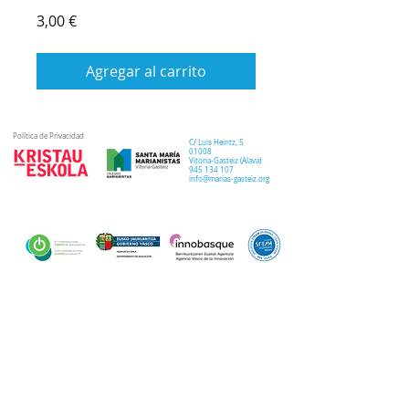
Precio
3,00 €
Agregar al carrito
Política de Privacidad
C/ Luis Heintz,
5
01008
Vitoria-Gasteiz (
Alava
)
945 134 107
info@marias-gasteiz.org
SECRETARIA
COLEGIO
PASTORAL
Secretaría Virtual
Historia
Elkarbidea
Admisiones
Plan estratégico
Antiguos/as
EXTRACURRICULAR
NOTICIAS
alumnos/as
Deporte
Lema colegial
Curso 20-21
Arte y robótica
Tour Virtual
Curso 21-22
Música
Teatro musical
PROPUESTA EDUCATIVA
MULTIMEDIA
Semana del Teatro
Proyecto lingüístico
Inglés
Fotos