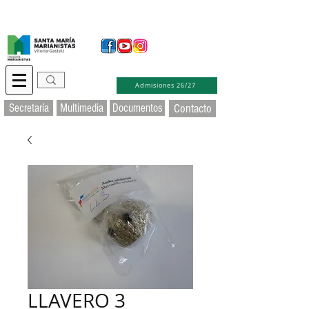
Secretaría Virtual
Educamos
Soporte TIC
Admisiones 26/27
Secretaría
Multimedia
Documentos
Contacto
LLAVERO 3