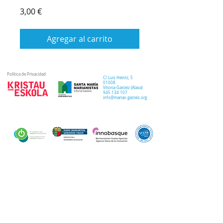
Precio
3,00 €
Agregar al carrito
Política de Privacidad
C/ Luis Heintz,
5
01008
Vitoria-Gasteiz (
Alava
)
945 134 107
info@marias-gasteiz.org
SECRETARIA
COLEGIO
PASTORAL
Secretaría Virtual
Historia
Elkarbidea
Admisiones
Plan estratégico
Antiguos/as
EXTRACURRICULAR
NOTICIAS
alumnos/as
Deporte
Lema colegial
Curso 20-21
Arte y robótica
Tour Virtual
Curso 21-22
Música
Teatro musical
PROPUESTA EDUCATIVA
MULTIMEDIA
Semana del Teatro
Proyecto lingüístico
Inglés
Fotos