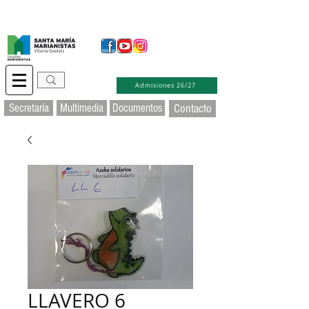
Secretaría Virtual
Educamos
Soporte TIC
Admisiones 26/27
Secretaría
Multimedia
Documentos
Contacto
LLAVERO 6