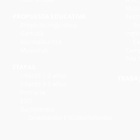
Músi
PROPUESTA EDUCATIVA
Teatro
Proyecto lingüístico
Seman
Gertutik
Inglé
Normalkuntza
Exáme
Musutruk
Campu
PIM S
ETAPAS
Infantil 1-2 años
TRABA
Infantil 3-5 años
Primaria
ESO
Bachillerato
Orientación ESO/Bachillerato