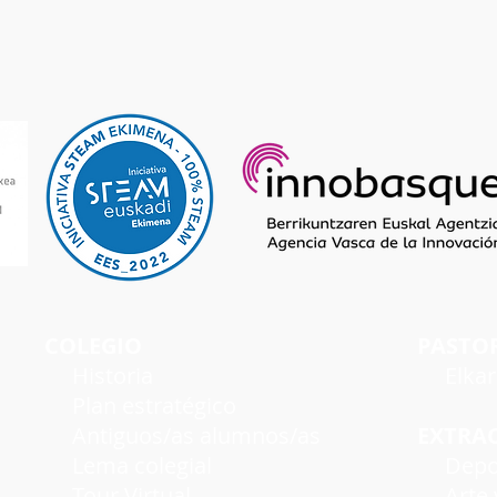
COLEGIO
PASTO
Historia
Elka
Plan estratégico
Antiguos/as alumnos/as
EXTRA
Lema colegial
Depo
Tour Virtual
Arte y