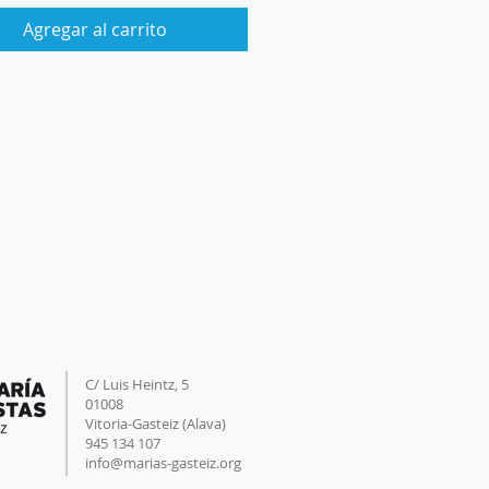
Agregar al carrito
C/ Luis Heintz,
5
01008
Vitoria-Gasteiz (
Alava
)
945 134 107
info@marias-gasteiz.org