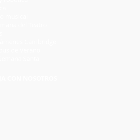
ca
 musical
a del Teatro
s
nes Cambridge
s de Verano
emana Santa
JA CON NOSOTROS