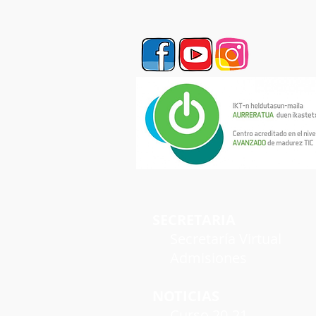
SECRETARIA
Secretaría Virtual
Admisiones
NOTICIAS
Curso 20-21