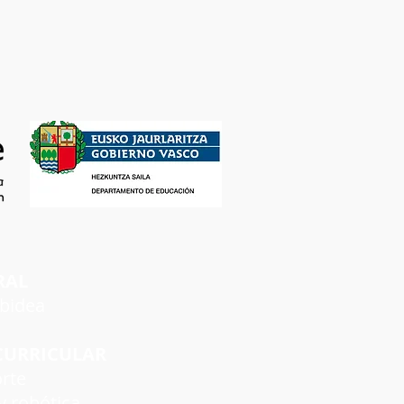
RAL
rbidea
CURRICULAR
rte
 robótica