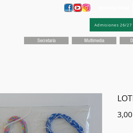
Secretaría Virtual
Admisiones 26/27
Secretaría
Multimedia
D
LOT
3,00