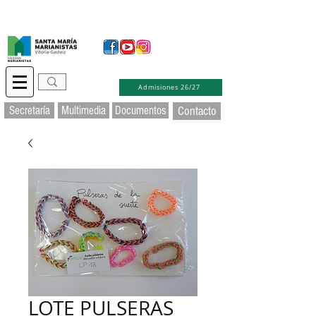
Secretaría Virtual
Educamos
Soporte TIC
Admisiones 26/27
Secretaría
Multimedia
Documentos
Contacto
LOTE PULSERAS