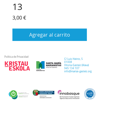
13
Precio
3,00 €
Agregar al carrito
Política de Privacidad
C/ Luis Heintz,
5
01008
Vitoria-Gasteiz (
Alava
)
945 134 107
info@marias-gasteiz.org
SECRETARIA
COLEGIO
PASTORAL
Secretaría Virtual
Historia
Elkarbidea
Admisiones
Plan estratégico
Antiguos/as
EXTRACURRICULAR
NOTICIAS
alumnos/as
Deporte
Lema colegial
Curso 20-21
Arte y robótica
Tour Virtual
Curso 21-22
Música
Teatro musical