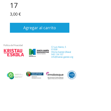
17
Precio
3,00 €
Agregar al carrito
Política de Privacidad
C/ Luis Heintz,
5
01008
Vitoria-Gasteiz (
Alava
)
945 134 107
info@marias-gasteiz.org
SECRETARIA
COLEGIO
PASTORAL
Secretaría Virtual
Historia
Elkarbidea
Admisiones
Plan estratégico
Antiguos/as
EXTRACURRICULAR
NOTICIAS
alumnos/as
Deporte
Lema colegial
Curso 20-21
Arte y robótica
Tour Virtual
Curso 21-22
Música
Teatro musical