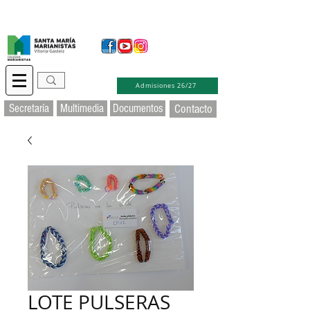
Secretaría Virtual
Educamos
Soporte TIC
Admisiones 26/27
Secretaría
Multimedia
Documentos
Contacto
LOTE PULSERAS