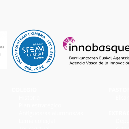
COLEGIO
PASTO
Historia
Elka
Plan estratégico
Antiguos/as alumnos/as
EXTRA
Lema colegial
Depo
Tour Virtual
Arte y