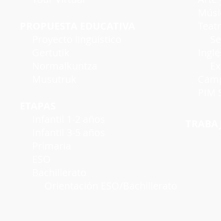
Músi
PROPUESTA EDUCATIVA
Teatro
Proyecto lingüístico
Seman
Gertutik
Inglé
Normalkuntza
Exáme
Musutruk
Campu
PIM S
ETAPAS
Infantil 1-2 años
TRABA
Infantil 3-5 años
Primaria
ESO
Bachillerato
Orientación ESO/Bachillerato