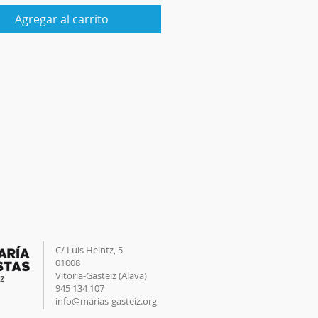
Agregar al carrito
C/ Luis Heintz,
5
01008
Vitoria-Gasteiz (
Alava
)
945 134 107
info@marias-gasteiz.org