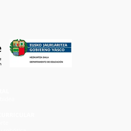
RAL
rbidea
CURRICULAR
rte
 robótica