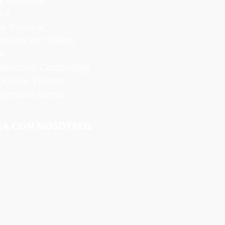
ca
 musical
a del Teatro
s
nes Cambridge
s de Verano
emana Santa
JA CON NOSOTROS