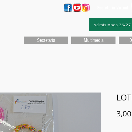
Secretaría Virtual
Admisiones 26/27
Secretaría
Multimedia
D
LOT
3,00