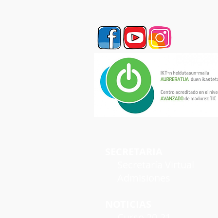
SECRETARIA
Secretaría Virtual
Admisiones
NOTICIAS
Curso 20-21