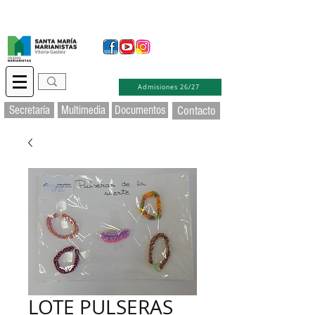
Secretaría Virtual
Educamos
Soporte TIC
Admisiones 26/27
Secretaría
Multimedia
Documentos
Contacto
LOTE PULSERAS