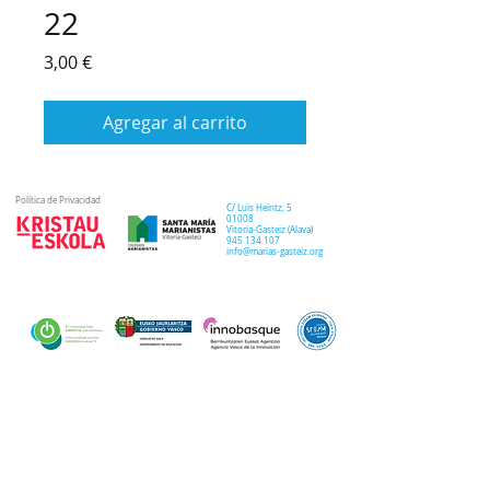
22
Precio
3,00 €
Agregar al carrito
Política de Privacidad
C/ Luis Heintz,
5
01008
Vitoria-Gasteiz (
Alava
)
945 134 107
info@marias-gasteiz.org
SECRETARIA
COLEGIO
PASTORAL
Secretaría Virtual
Historia
Elkarbidea
Admisiones
Plan estratégico
Antiguos/as
EXTRACURRICULAR
NOTICIAS
alumnos/as
Deporte
Lema colegial
Curso 20-21
Arte y robótica
Tour Virtual
Curso 21-22
Música
Teatro musical