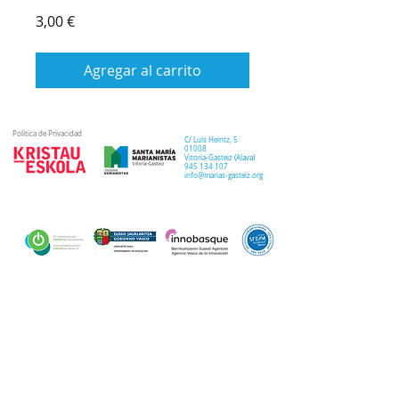
Precio
3,00 €
Agregar al carrito
Política de Privacidad
C/ Luis Heintz,
5
01008
Vitoria-Gasteiz (
Alava
)
945 134 107
info@marias-gasteiz.org
SECRETARIA
COLEGIO
PASTORAL
Secretaría Virtual
Historia
Elkarbidea
Admisiones
Plan estratégico
Antiguos/as
EXTRACURRICULAR
NOTICIAS
alumnos/as
Deporte
Lema colegial
Curso 20-21
Arte y robótica
Tour Virtual
Curso 21-22
Música
Teatro musical
PROPUESTA EDUCATIVA
MULTIMEDIA
Semana del Teatro
Proyecto lingüístico
Inglés
Fotos