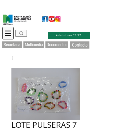
Secretaría Virtual
Educamos
Soporte TIC
Admisiones 26/27
Secretaría
Multimedia
Documentos
Contacto
LOTE PULSERAS 7