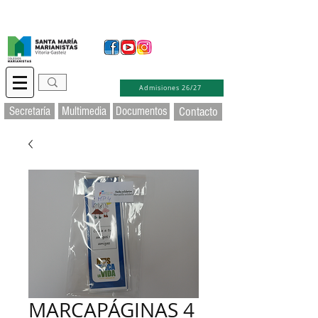
Secretaría Virtual
Educamos
Soporte TIC
Admisiones 26/27
Secretaría
Multimedia
Documentos
Contacto
MARCAPÁGINAS 4