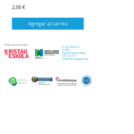
Precio
2,00 €
Agregar al carrito
Política de Privacidad
C/ Luis Heintz,
5
01008
Vitoria-Gasteiz (
Alava
)
945 134 107
info@marias-gasteiz.org
SECRETARIA
COLEGIO
PASTORAL
Secretaría Virtual
Historia
Elkarbidea
Admisiones
Plan estratégico
Antiguos/as
EXTRACURRICULAR
NOTICIAS
alumnos/as
Deporte
Lema colegial
Curso 20-21
Arte y robótica
Tour Virtual
Curso 21-22
Música
Teatro musical
PROPUESTA EDUCATIVA
MULTIMEDIA
Semana del Teatro
Proyecto lingüístico
Inglés
Fotos