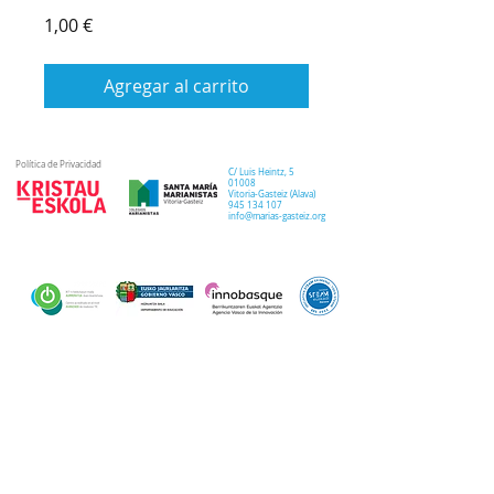
Precio
1,00 €
Agregar al carrito
Política de Privacidad
C/ Luis Heintz,
5
01008
Vitoria-Gasteiz (
Alava
)
945 134 107
info@marias-gasteiz.org
SECRETARIA
COLEGIO
PASTORAL
Secretaría Virtual
Historia
Elkarbidea
Admisiones
Plan estratégico
Antiguos/as
EXTRACURRICULAR
NOTICIAS
alumnos/as
Deporte
Lema colegial
Curso 20-21
Arte y robótica
Tour Virtual
Curso 21-22
Música
Teatro musical
PROPUESTA EDUCATIVA
MULTIMEDIA
Semana del Teatro
Proyecto lingüístico
Inglés
Fotos