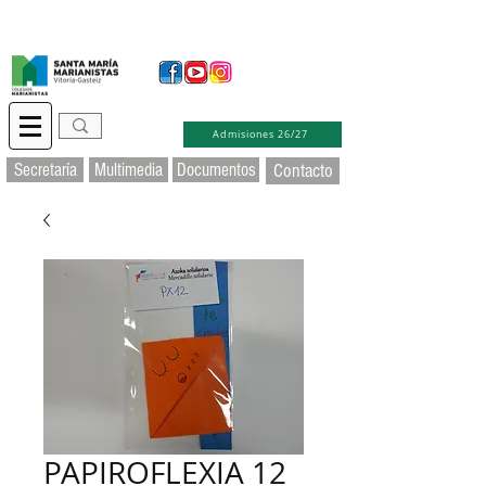
Secretaría Virtual
Educamos
Soporte TIC
Admisiones 26/27
Secretaría
Multimedia
Documentos
Contacto
PAPIROFLEXIA 12