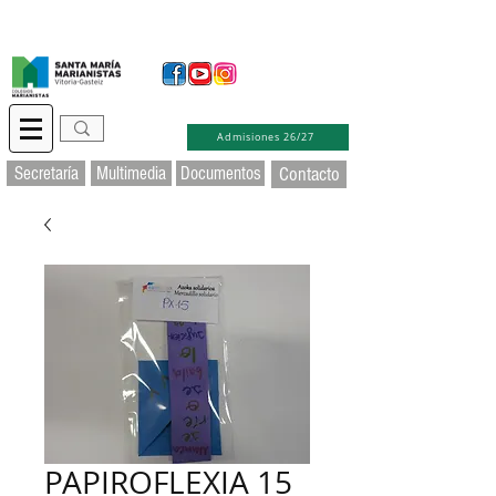
Secretaría Virtual
Educamos
Soporte TIC
Admisiones 26/27
Secretaría
Multimedia
Documentos
Contacto
PAPIROFLEXIA 15