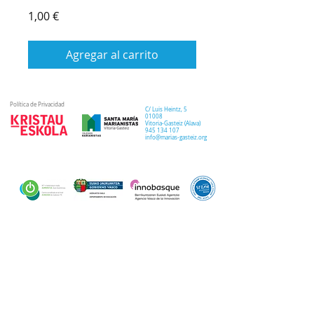
Precio
1,00 €
Agregar al carrito
Política de Privacidad
C/ Luis Heintz,
5
01008
Vitoria-Gasteiz (
Alava
)
945 134 107
info@marias-gasteiz.org
SECRETARIA
COLEGIO
PASTORAL
Secretaría Virtual
Historia
Elkarbidea
Admisiones
Plan estratégico
Antiguos/as
EXTRACURRICULAR
NOTICIAS
alumnos/as
Deporte
Lema colegial
Curso 20-21
Arte y robótica
Tour Virtual
Curso 21-22
Música
Teatro musical
PROPUESTA EDUCATIVA
MULTIMEDIA
Semana del Teatro
Proyecto lingüístico
Inglés
Fotos