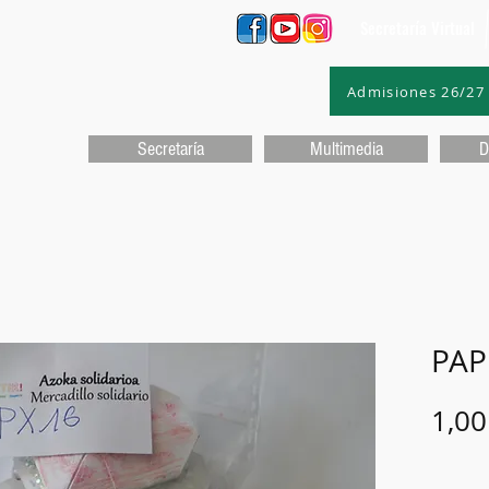
Secretaría Virtual
Admisiones 26/27
Secretaría
Multimedia
D
PAP
1,00