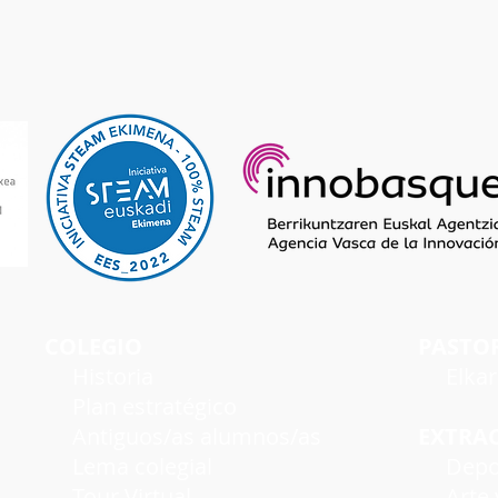
COLEGIO
PASTO
Historia
Elka
Plan estratégico
Antiguos/as alumnos/as
EXTRA
Lema colegial
Depo
Tour Virtual
Arte y