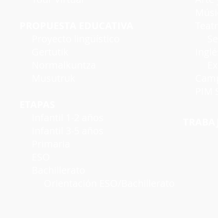
Músi
PROPUESTA EDUCATIVA
Teatro
Proyecto lingüístico
Seman
Gertutik
Inglé
Normalkuntza
Exáme
Musutruk
Campu
PIM S
ETAPAS
Infantil 1-2 años
TRABA
Infantil 3-5 años
Primaria
ESO
Bachillerato
Orientación ESO/Bachillerato