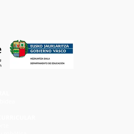
RAL
rbidea
CURRICULAR
rte
 robótica