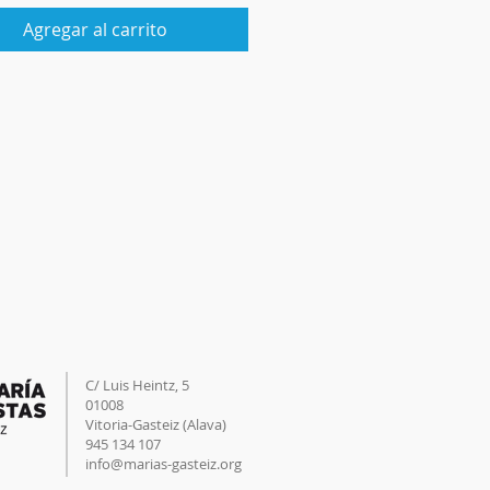
Agregar al carrito
C/ Luis Heintz,
5
01008
Vitoria-Gasteiz (
Alava
)
945 134 107
info@marias-gasteiz.org