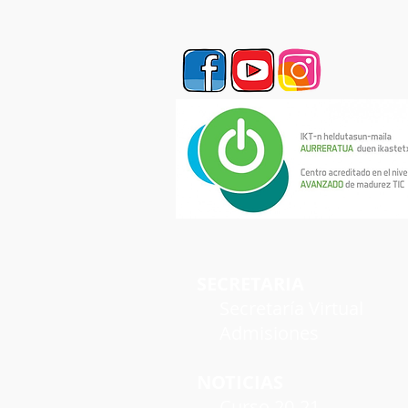
SECRETARIA
Secretaría Virtual
Admisiones
NOTICIAS
Curso 20-21