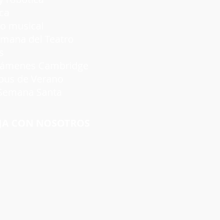
ca
 musical
a del Teatro
s
nes Cambridge
s de Verano
emana Santa
JA CON NOSOTROS