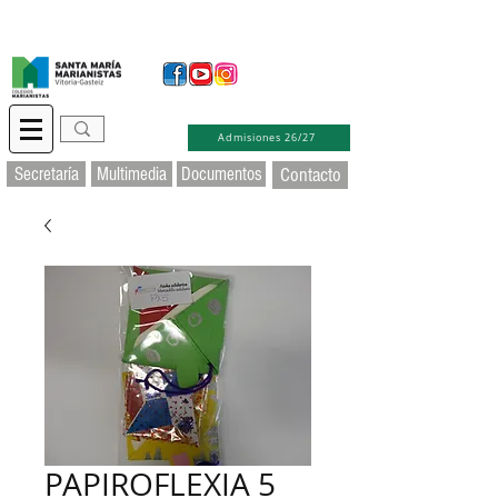
Secretaría Virtual
Educamos
Soporte TIC
Admisiones 26/27
Secretaría
Multimedia
Documentos
Contacto
PAPIROFLEXIA 5