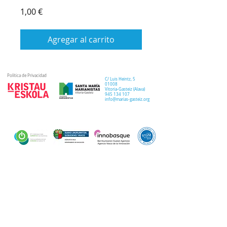
Precio
1,00 €
Agregar al carrito
Política de Privacidad
C/ Luis Heintz,
5
01008
Vitoria-Gasteiz (
Alava
)
945 134 107
info@marias-gasteiz.org
SECRETARIA
COLEGIO
PASTORAL
Secretaría Virtual
Historia
Elkarbidea
Admisiones
Plan estratégico
Antiguos/as
EXTRACURRICULAR
NOTICIAS
alumnos/as
Deporte
Lema colegial
Curso 20-21
Arte y robótica
Tour Virtual
Curso 21-22
Música
Teatro musical
PROPUESTA EDUCATIVA
MULTIMEDIA
Semana del Teatro
Proyecto lingüístico
Inglés
Fotos