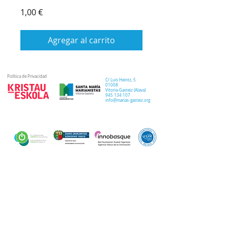
Precio
1,00 €
Agregar al carrito
Política de Privacidad
C/ Luis Heintz,
5
01008
Vitoria-Gasteiz (
Alava
)
945 134 107
info@marias-gasteiz.org
SECRETARIA
COLEGIO
PASTORAL
Secretaría Virtual
Historia
Elkarbidea
Admisiones
Plan estratégico
Antiguos/as
EXTRACURRICULAR
NOTICIAS
alumnos/as
Deporte
Lema colegial
Curso 20-21
Arte y robótica
Tour Virtual
Curso 21-22
Música
Teatro musical
PROPUESTA EDUCATIVA
MULTIMEDIA
Semana del Teatro
Proyecto lingüístico
Inglés
Fotos