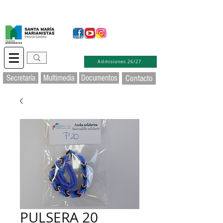
Secretaría Virtual
Educamos
Soporte TIC
Admisiones 26/27
Secretaría
Multimedia
Documentos
Contacto
PULSERA 20