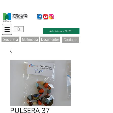
Secretaría Virtual
Educamos
Soporte TIC
Admisiones 26/27
Secretaría
Multimedia
Documentos
Contacto
PULSERA 37