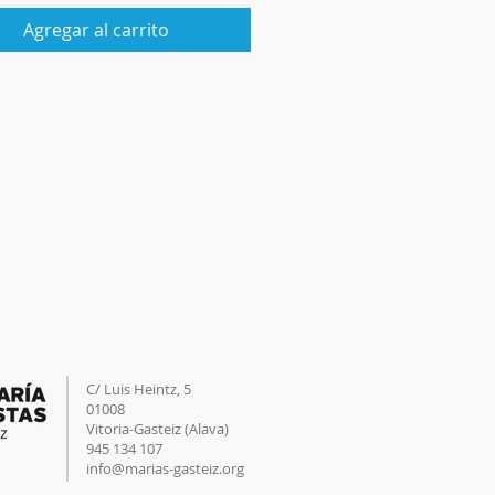
Agregar al carrito
C/ Luis Heintz,
5
01008
Vitoria-Gasteiz (
Alava
)
945 134 107
info@marias-gasteiz.org