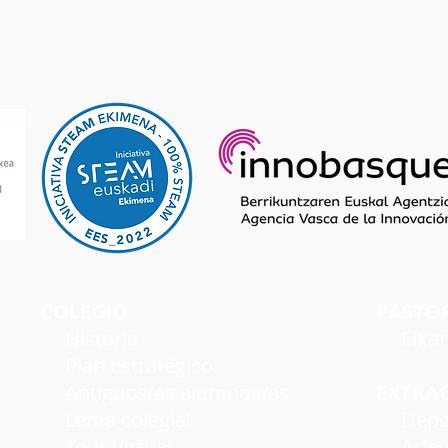
COLEGIO
PASTO
Historia
Elka
Plan estratégico
Antiguos/as alumnos/as
EXTRA
Lema colegial
Depo
Tour Virtual
Arte y