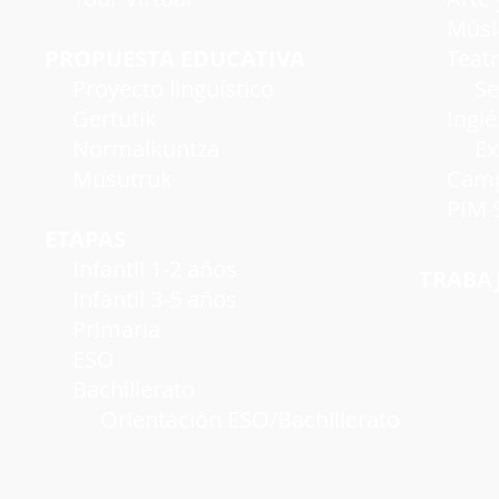
Músi
PROPUESTA EDUCATIVA
Teatro
Proyecto lingüístico
Seman
Gertutik
Inglé
Normalkuntza
Exáme
Musutruk
Campu
PIM S
ETAPAS
Infantil 1-2 años
TRABA
Infantil 3-5 años
Primaria
ESO
Bachillerato
Orientación ESO/Bachillerato