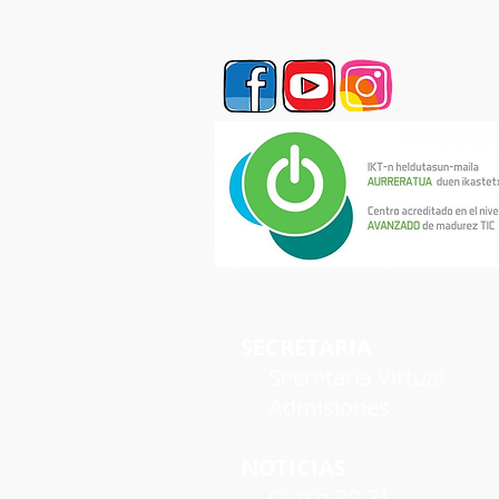
SECRETARIA
Secretaría Virtual
Admisiones
NOTICIAS
Curso 20-21