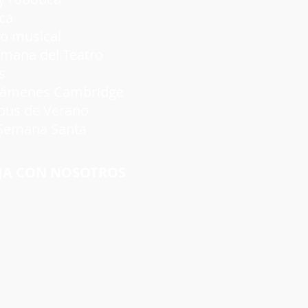
ca
 musical
a del Teatro
s
nes Cambridge
s de Verano
emana Santa
JA CON NOSOTROS