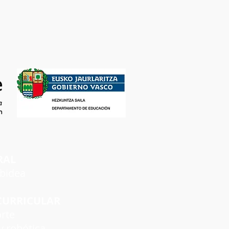
RAL
rbidea
CURRICULAR
rte
 robótica