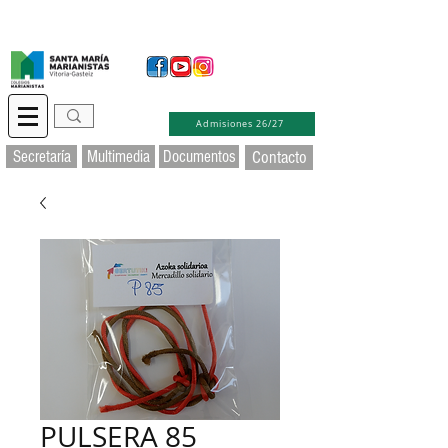
Secretaría Virtual
Educamos
Soporte TIC
Admisiones 26/27
Secretaría
Multimedia
Documentos
Contacto
PULSERA 85