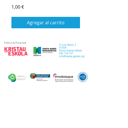
Precio
1,00 €
Agregar al carrito
Política de Privacidad
C/ Luis Heintz,
5
01008
Vitoria-Gasteiz (
Alava
)
945 134 107
info@marias-gasteiz.org
SECRETARIA
COLEGIO
PASTORAL
Secretaría Virtual
Historia
Elkarbidea
Admisiones
Plan estratégico
Antiguos/as
EXTRACURRICULAR
NOTICIAS
alumnos/as
Deporte
Lema colegial
Curso 20-21
Arte y robótica
Tour Virtual
Curso 21-22
Música
Teatro musical
PROPUESTA EDUCATIVA
MULTIMEDIA
Semana del Teatro
Proyecto lingüístico
Inglés
Fotos